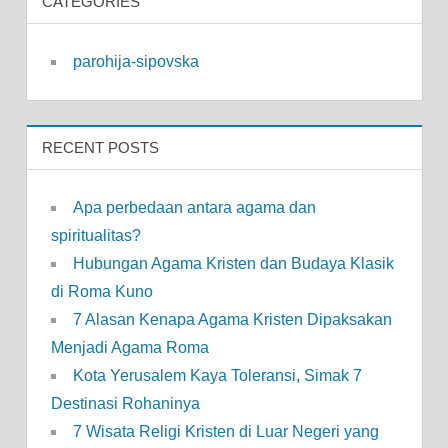
CATEGORIES
parohija-sipovska
RECENT POSTS
Apa perbedaan antara agama dan
spiritualitas?
Hubungan Agama Kristen dan Budaya Klasik
di Roma Kuno
7 Alasan Kenapa Agama Kristen Dipaksakan
Menjadi Agama Roma
Kota Yerusalem Kaya Toleransi, Simak 7
Destinasi Rohaninya
7 Wisata Religi Kristen di Luar Negeri yang