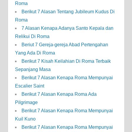
Roma
Berikut 7 Alasan Tentang Jubileum Kudus Di
Roma
7 Alasan Kenapa Adanya Santo Kepala dan
Relikui Di Roma
Beriut 7 Gereja-gereja Abad Pertengahan
Yang Ada Di Roma
Berikut 7 Kisah Keilahian Di Roma Terbaik
Sepanjang Masa
Berikut 7 Alasan Kenapa Roma Mempunyai
Escalier Saint
Berikut 7 Alasan Kenapa Roma Ada
Pilgrimage
Berikut 7 Alasan Kenapa Roma Mempunyai
Kuil Kuno
Berikut 7 Alasan Kenapa Roma Mempunyai