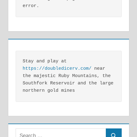
error.
Stay and play at 
https://doubledicerv.com/
 near 
the majestic Ruby Mountains, the 
Southfork Reservoir and the large 
northern gold mines
Search