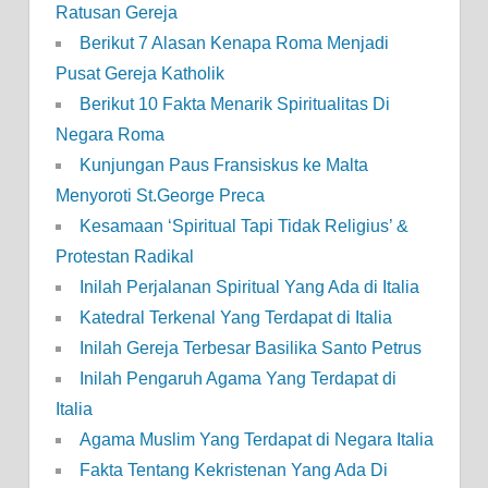
Ratusan Gereja
Berikut 7 Alasan Kenapa Roma Menjadi
Pusat Gereja Katholik
Berikut 10 Fakta Menarik Spiritualitas Di
Negara Roma
Kunjungan Paus Fransiskus ke Malta
Menyoroti St.George Preca
Kesamaan ‘Spiritual Tapi Tidak Religius’ &
Protestan Radikal
Inilah Perjalanan Spiritual Yang Ada di Italia
Katedral Terkenal Yang Terdapat di Italia
Inilah Gereja Terbesar Basilika Santo Petrus
Inilah Pengaruh Agama Yang Terdapat di
Italia
Agama Muslim Yang Terdapat di Negara Italia
Fakta Tentang Kekristenan Yang Ada Di