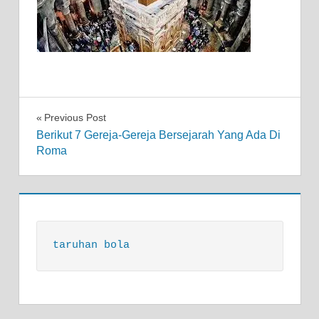
Post
Previous Post
Berikut 7 Gereja-Gereja Bersejarah Yang Ada Di
navigation
Roma
taruhan bola