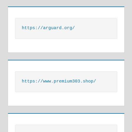
https://arguard.org/
https://www.premium303.shop/