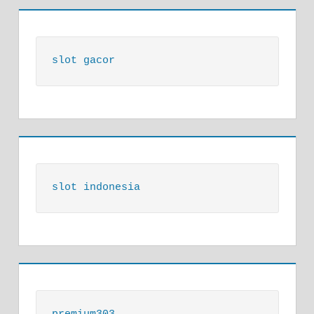
slot gacor
slot indonesia