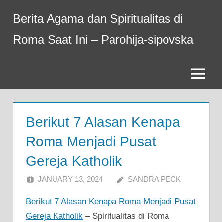
Skip
Berita Agama dan Spiritualitas di
to
content
Roma Saat Ini – Parohija-sipovska
Menu
Berikut 7 Alasan Kenapa
Roma Menjadi Pusat
Gereja Katholik
JANUARY 13, 2024
SANDRA PECK
Berikut 7 Alasan Kenapa Roma Menjadi Pusat
Gereja Katholik
– Spiritualitas di Roma