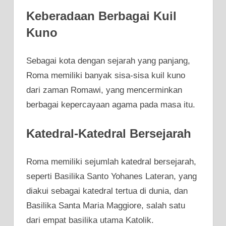
Keberadaan Berbagai Kuil
Kuno
Sebagai kota dengan sejarah yang panjang,
Roma memiliki banyak sisa-sisa kuil kuno
dari zaman Romawi, yang mencerminkan
berbagai kepercayaan agama pada masa itu.
Katedral-Katedral Bersejarah
Roma memiliki sejumlah katedral bersejarah,
seperti Basilika Santo Yohanes Lateran, yang
diakui sebagai katedral tertua di dunia, dan
Basilika Santa Maria Maggiore, salah satu
dari empat basilika utama Katolik.