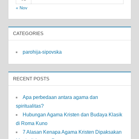
« Nov
CATEGORIES
parohija-sipovska
RECENT POSTS
Apa perbedaan antara agama dan
spiritualitas?
Hubungan Agama Kristen dan Budaya Klasik
di Roma Kuno
7 Alasan Kenapa Agama Kristen Dipaksakan