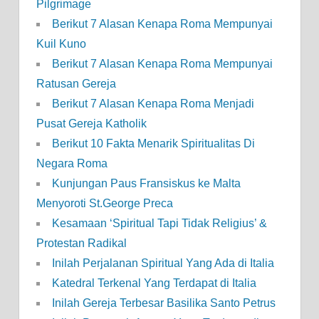
Pilgrimage
Berikut 7 Alasan Kenapa Roma Mempunyai
Kuil Kuno
Berikut 7 Alasan Kenapa Roma Mempunyai
Ratusan Gereja
Berikut 7 Alasan Kenapa Roma Menjadi
Pusat Gereja Katholik
Berikut 10 Fakta Menarik Spiritualitas Di
Negara Roma
Kunjungan Paus Fransiskus ke Malta
Menyoroti St.George Preca
Kesamaan ‘Spiritual Tapi Tidak Religius’ &
Protestan Radikal
Inilah Perjalanan Spiritual Yang Ada di Italia
Katedral Terkenal Yang Terdapat di Italia
Inilah Gereja Terbesar Basilika Santo Petrus