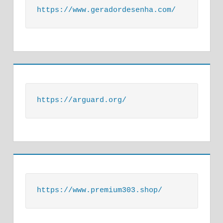
https://www.geradordesenha.com/
https://arguard.org/
https://www.premium303.shop/