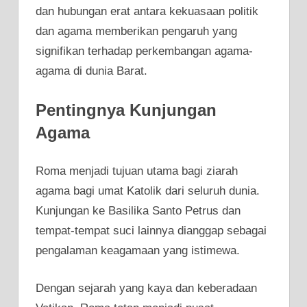
dan hubungan erat antara kekuasaan politik
dan agama memberikan pengaruh yang
signifikan terhadap perkembangan agama-
agama di dunia Barat.
Pentingnya Kunjungan
Agama
Roma menjadi tujuan utama bagi ziarah
agama bagi umat Katolik dari seluruh dunia.
Kunjungan ke Basilika Santo Petrus dan
tempat-tempat suci lainnya dianggap sebagai
pengalaman keagamaan yang istimewa.
Dengan sejarah yang kaya dan keberadaan