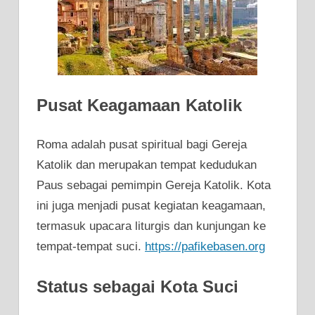
Pusat Keagamaan Katolik
Roma adalah pusat spiritual bagi Gereja
Katolik dan merupakan tempat kedudukan
Paus sebagai pemimpin Gereja Katolik. Kota
ini juga menjadi pusat kegiatan keagamaan,
termasuk upacara liturgis dan kunjungan ke
tempat-tempat suci.
https://pafikebasen.org
Status sebagai Kota Suci