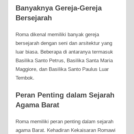
Banyaknya Gereja-Gereja
Bersejarah
Roma dikenal memiliki banyak gereja
bersejarah dengan seni dan arsitektur yang
luar biasa. Beberapa di antaranya termasuk
Basilika Santo Petrus, Basilika Santa Maria
Maggiore, dan Basilika Santo Paulus Luar
Tembok.
Peran Penting dalam Sejarah
Agama Barat
Roma memiliki peran penting dalam sejarah
agama Barat. Kehadiran Kekaisaran Romawi