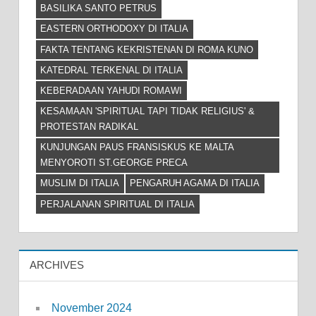
BASILIKA SANTO PETRUS
EASTERN ORTHODOXY DI ITALIA
FAKTA TENTANG KEKRISTENAN DI ROMA KUNO
KATEDRAL TERKENAL DI ITALIA
KEBERADAAN YAHUDI ROMAWI
KESAMAAN 'SPIRITUAL TAPI TIDAK RELIGIUS' &
PROTESTAN RADIKAL
KUNJUNGAN PAUS FRANSISKUS KE MALTA
MENYOROTI ST.GEORGE PRECA
MUSLIM DI ITALIA
PENGARUH AGAMA DI ITALIA
PERJALANAN SPIRITUAL DI ITALIA
ARCHIVES
November 2024