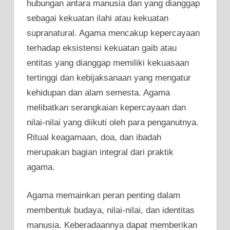
hubungan antara manusia dan yang dianggap
sebagai kekuatan ilahi atau kekuatan
supranatural. Agama mencakup kepercayaan
terhadap eksistensi kekuatan gaib atau
entitas yang dianggap memiliki kekuasaan
tertinggi dan kebijaksanaan yang mengatur
kehidupan dan alam semesta. Agama
melibatkan serangkaian kepercayaan dan
nilai-nilai yang diikuti oleh para penganutnya.
Ritual keagamaan, doa, dan ibadah
merupakan bagian integral dari praktik
agama.
Agama memainkan peran penting dalam
membentuk budaya, nilai-nilai, dan identitas
manusia. Keberadaannya dapat memberikan