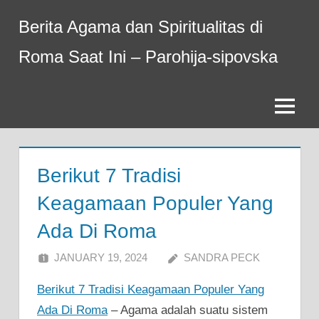
Skip
Berita Agama dan Spiritualitas di
to
content
Roma Saat Ini – Parohija-sipovska
Menu
Berikut 7 Tradisi
Keagamaan Populer Yang
Ada Di Roma
JANUARY 19, 2024
SANDRA PECK
Berikut 7 Tradisi Keagamaan Populer Yang
Ada Di Roma
– Agama adalah suatu sistem