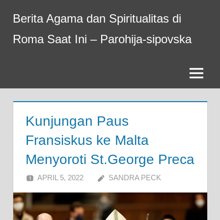
Skip
Berita Agama dan Spiritualitas di
to
content
Roma Saat Ini – Parohija-sipovska
Menu
Kunjungan Paus
Fransiskus ke Malta
Menyoroti St.George Preca
APRIL 5, 2022
SANDRA PECK