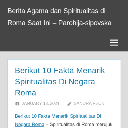
Skip
Berita Agama dan Spiritualitas di
to
content
Roma Saat Ini – Parohija-sipovska
Menu
Berikut 10 Fakta Menarik
Spiritualitas Di Negara
Roma
JANUARY 13, 2024
SANDRA PECK
Berikut 10 Fakta Menarik Spiritualitas Di
Negara Roma
– Spiritualitas di Roma merujuk