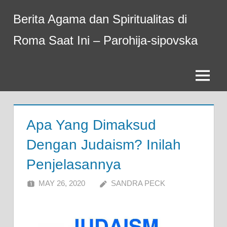
Skip
Berita Agama dan Spiritualitas di
to
content
Roma Saat Ini – Parohija-sipovska
Menu
Apa Yang Dimaksud
Dengan Judaism? Inilah
Penjelasannya
MAY 26, 2020
SANDRA PECK