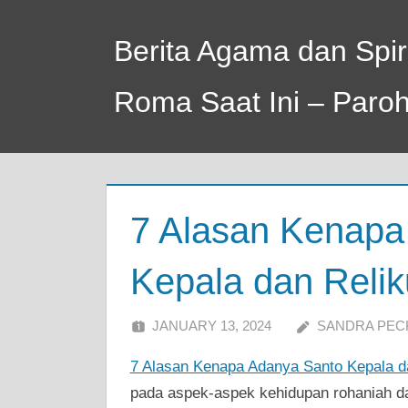
Skip
to
Berita Agama dan Spiri
content
Roma Saat Ini – Paroh
7 Alasan Kenapa
Kepala dan Reli
JANUARY 13, 2024
SANDRA PEC
7 Alasan Kenapa Adanya Santo Kepala d
pada aspek-aspek kehidupan rohaniah dan