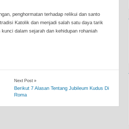
ngan, penghormatan terhadap relikui dan santo
tradisi Katolik dan menjadi salah satu daya tarik
 kunci dalam sejarah dan kehidupan rohaniah
Next Post
Berikut 7 Alasan Tentang Jubileum Kudus Di
Roma