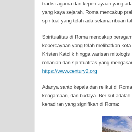
tradisi agama dan kepercayaan yang ada 
yang kaya sejarah, Roma mencakup praktik
spiritual yang telah ada selama ribuan ta
Spiritualitas di Roma mencakup beragam 
kepercayaan yang telah melibatkan kota 
Kristen Katolik hingga warisan mitolog
rohaniah dan spiritualitas yang mengakar
https://www.century2.org
Adanya santo kepala dan relikui di Roma
keagamaan, dan budaya. Berikut adalah 7
kehadiran yang signifikan di Roma: