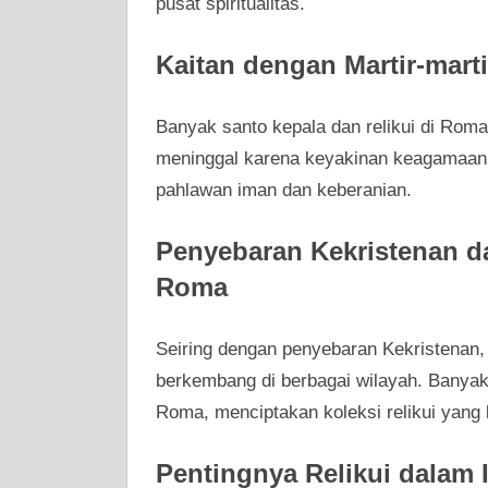
pusat spiritualitas.
Kaitan dengan Martir-marti
Banyak santo kepala dan relikui di Roma 
meninggal karena keyakinan keagamaan m
pahlawan iman dan keberanian.
Penyebaran Kekristenan 
Roma
Seiring dengan penyebaran Kekristenan,
berkembang di berbagai wilayah. Banyak 
Roma, menciptakan koleksi relikui yang 
Pentingnya Relikui dalam 