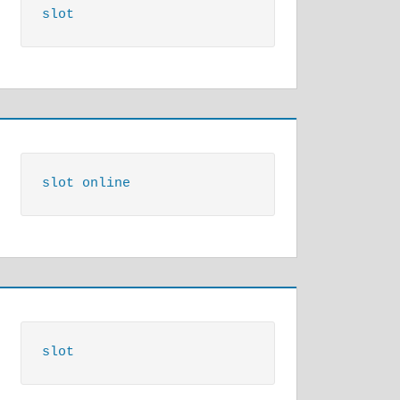
slot
slot online
slot