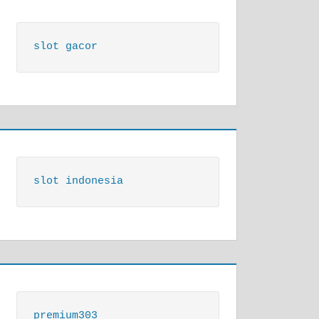
slot gacor
slot indonesia
premium303