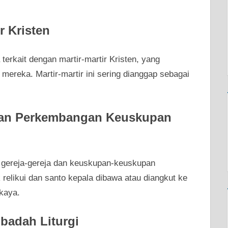
r Kristen
terkait dengan martir-martir Kristen, yang
ereka. Martir-martir ini sering dianggap sebagai
dan Perkembangan Keuskupan
 gereja-gereja dan keuskupan-keuskupan
relikui dan santo kepala dibawa atau diangkut ke
kaya.
Ibadah Liturgi