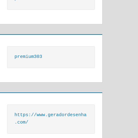
premium303
https://www.geradordesenha
.com/